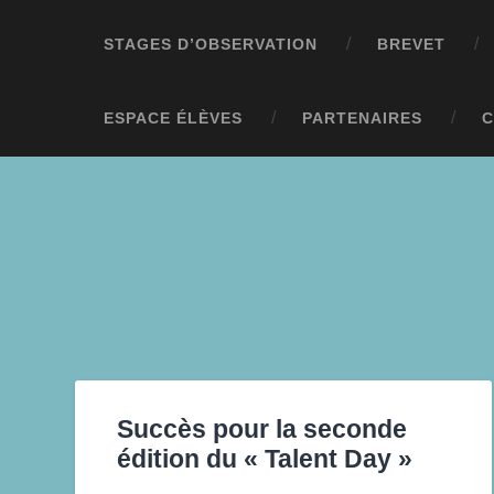
STAGES D’OBSERVATION
BREVET
ESPACE ÉLÈVES
PARTENAIRES
C
Succès pour la seconde
édition du « Talent Day »