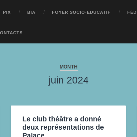
PIX
BIA
FOYER SOCIO-EDUCATIF
FÉD
ONTACTS
MONTH
juin 2024
Le club théâtre a donné
deux représentations de
Palace