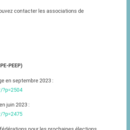
ouvez contacter les associations de
CPE-PEEP)
ège en septembre 2023 :
fr/?p=2504
n juin 2023 :
fr/?p=2475
 fédérations pour les prochaines élections