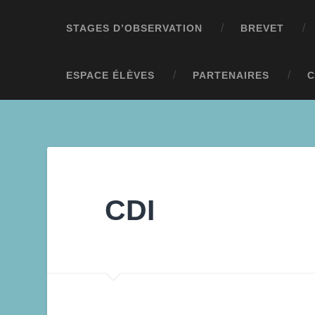
STAGES D’OBSERVATION
BREVET
ESPACE ÉLÈVES
PARTENAIRES
C
CDI