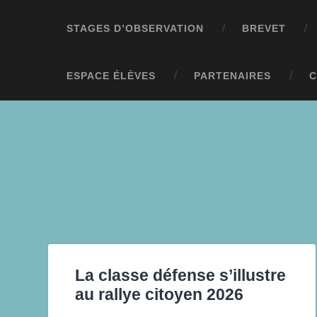
STAGES D’OBSERVATION
BREVET
ESPACE ÉLÈVES
PARTENAIRES
C
La classe défense s’illustre
au rallye citoyen 2026