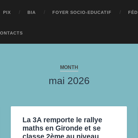
PIX
BIA
FOYER SOCIO-EDUCATIF
FÉD
ONTACTS
MONTH
mai 2026
La 3A remporte le rallye
maths en Gironde et se
classe 2ème au niveau