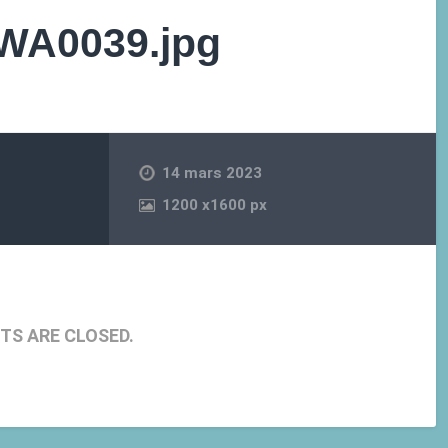
WA0039.jpg
14 mars 2023
1200
x
1600 px
S ARE CLOSED.