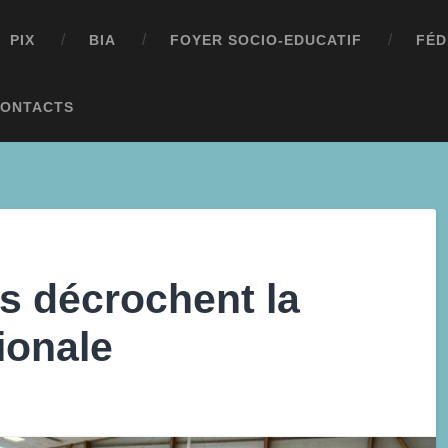
PIX
BIA
FOYER SOCIO-EDUCATIF
FÉD
ONTACTS
s décrochent la
ionale